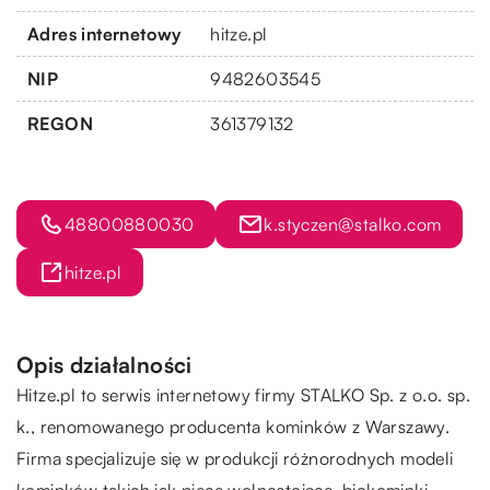
Adres internetowy
hitze.pl
NIP
9482603545
REGON
361379132
48800880030
k.styczen@stalko.com
hitze.pl
Opis działalności
Hitze.pl to serwis internetowy firmy STALKO Sp. z o.o. sp.
k., renomowanego producenta kominków z Warszawy.
Firma specjalizuje się w produkcji różnorodnych modeli
kominków takich jak piece wolnostojące, biokominki