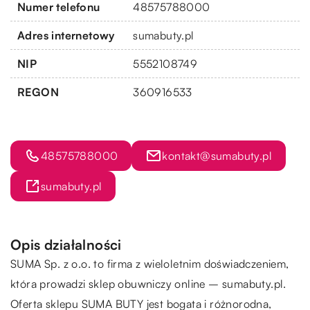
Numer telefonu
48575788000
Adres internetowy
sumabuty.pl
NIP
5552108749
REGON
360916533
48575788000
kontakt@sumabuty.pl
sumabuty.pl
Opis działalności
SUMA Sp. z o.o. to firma z wieloletnim doświadczeniem,
która prowadzi sklep obuwniczy online – sumabuty.pl.
Oferta sklepu SUMA BUTY jest bogata i różnorodna,