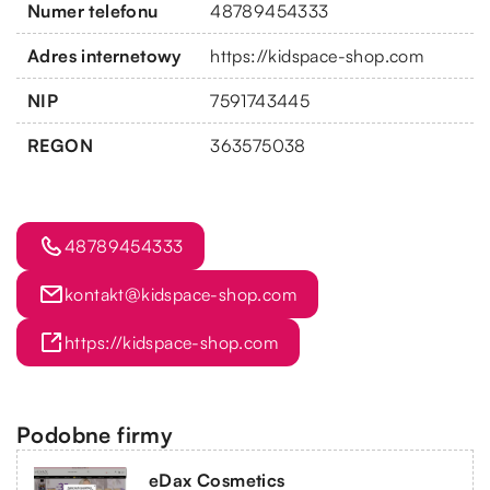
Numer telefonu
48789454333
Adres internetowy
https://kidspace-shop.com
NIP
7591743445
REGON
363575038
48789454333
kontakt@kidspace-shop.com
https://kidspace-shop.com
Podobne firmy
eDax Cosmetics