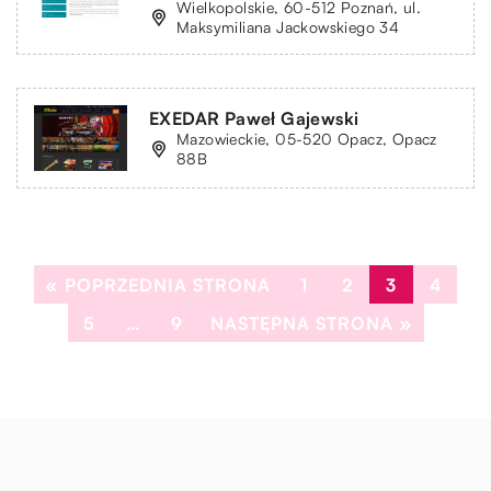
Wielkopolskie, 60-512 Poznań, ul.
Maksymiliana Jackowskiego 34
EXEDAR Paweł Gajewski
Mazowieckie, 05-520 Opacz, Opacz
88B
« POPRZEDNIA STRONA
1
2
3
4
5
…
9
NASTĘPNA STRONA »