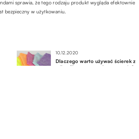
endami sprawia, że tego rodzaju produkt wygląda efektownie
est bezpieczny w użytkowaniu.
10.12.2020
Dlaczego warto używać ścierek z
mikrofibry w ramach sprzątania?
22.09.2022
Czym się kierować przy wyborze
elektryków?
05.02.2022
Aranżacja kuchni – czego nie
może w niej zabraknąć?