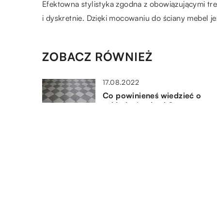
Efektowna stylistyka zgodna z obowiązującymi tr
i dyskretnie. Dzięki mocowaniu do ściany mebel j
ZOBACZ RÓWNIEŻ
17.08.2022
Co powinieneś wiedzieć o
zakładaniu płytek?
12.02.2021
Sofa modułowa – komfort i
funkcjonalność w jednym
11.11.2022
Szambo betonowe – jakie ma
zalety?