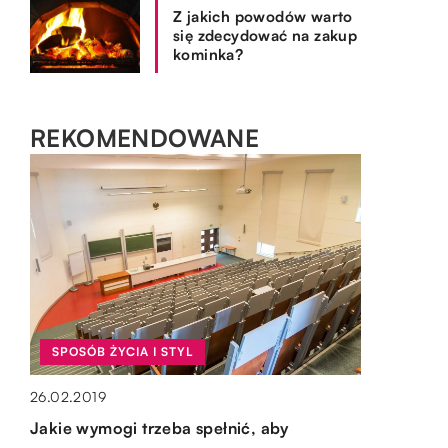
Z jakich powodów warto
się zdecydować na zakup
kominka?
REKOMENDOWANE
SPOSÓB ŻYCIA I STYL
SPOSÓB ŻYCIA I STYL
BRANŻA BUDOWLANA
OGRÓD I DOM
26.02.2019
23.12.2022
03.09.2021
15.10.2019
Jakie wymogi trzeba spełnić, aby
Metamorfoza ze stylistką – dla kogo
Odzież robocza – na jakich stanowiskach