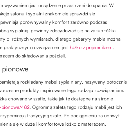
m wyzwaniem jest urządzenie przestrzeni do spania. W
kcję salonu i sypialni znakomicie sprawdzi się
 zapewniają porównywalny komfort zarówno podczas
osobną sypialnią, powinny zdecydować się na zakup łóżka
kty o różnych wymiarach, dlatego gabaryty mebla można
e praktycznym rozwiązaniem jest
łóżko z pojemnikiem
,
eracem do składowania pościeli.
o pionowe
miętają rozkładany mebel sypialniany, nazywany potocznie
oczesne produkty inspirowane tego rodzaju rozwiązaniem.
a chowane w szafie, takie jak te dostępne na stronie
ie-pionowe/482
. Ogromną zaletą tego rodzaju mebli jest ich
rzypominają tradycyjną szafę. Po pociągnięciu za uchwyt
ienia się w duże i komfortowe łóżko z materacem.