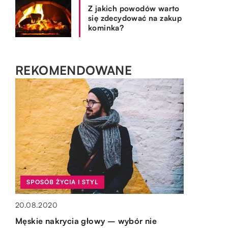
Z jakich powodów warto
się zdecydować na zakup
kominka?
REKOMENDOWANE
TECHNIKA I MOTORYZACJA
SPOSÓB ŻYCIA I STYL
OGRÓD I DOM
OGRÓD I DOM
06.05.2021
20.08.2020
12.12.2022
15.10.2019
Jakie znaczenie w układzie hamulcowym
Męskie nakrycia głowy – wybór nie
Czym się wyróżniają zlewy gospodarcze?