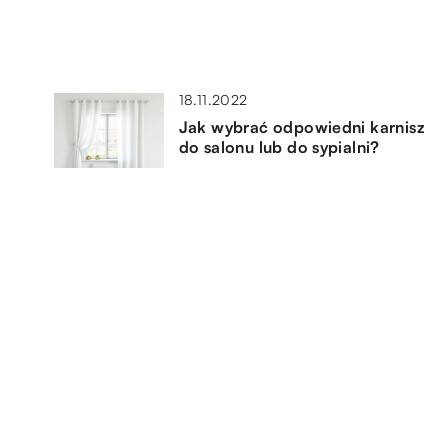
18.11.2022
Jak wybrać odpowiedni karnisz
do salonu lub do sypialni?
22.11.2022
ą i
Gotowanie na gazie – co się
powszechnie do tego
wykorzystuje?
22.04.2021
Gdzie wystawić i sprzedać dom?