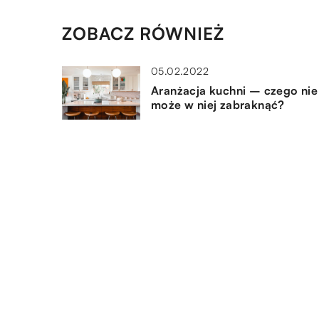
ZOBACZ RÓWNIEŻ
05.02.2022
Aranżacja kuchni – czego nie
może w niej zabraknąć?
09.10.2022
Akcesoria basenowe – czym s
jak działają?
13.09.2022
Deski tarasowe egzotyczne –
jakie mają zalety?