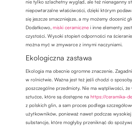
nie tylko szlachetny wygląd, ale też nienaganny s
niepowtarzalne właściwości, dzięki którym podawa
się jeszcze smaczniejsze, a my możemy docenić gł
Dodatkowo,
miski ceramiczne
i inne elementy zes
czystości. Wysoki stopień odporności na ścieran
można myć w zmywarce z innymi naczyniami.
Ekologiczna zastawa
Ekologia ma obecnie ogromne znaczenie. Zagadnie
w rolnictwie. Ważna jest też jeśli chodzi o sposob
poszczególne przedmioty. Nie ma wątpliwości, że 
sztućce, które są dostępne na
https://ceramika-d
z polskich glin, a sam proces podlega szczegółowej
użytkowników, ponieważ nawet podczas wysokiej t
substancje, które mogłyby przeniknąć do spożyw