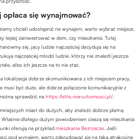
na przyszłość.
ej opłaca się wynajmować?
iemy chcieli udostępnić na wynajem, warto wybrać miejsce,
zy lepiej zainwestować w dom, czy mieszkanie. Tutaj
anówmy się, jacy ludzie najczęściej decydują się na
ują najczęściej młodzi ludzie, którzy nie znaleźli jeszcze
ałe, albo ich jeszcze na to nie stać.
na lokalizacja dobrze skomunikowana z ich miejscem pracy.
e musi być duże, ale dobrze połączone komunikacyjnie z
i można sprawdzić na
https://elite.nieruchomosci.pl/
.
mniejszych miast do dużych, aby znaleźć dobrze płatną
. Właśnie dlatego dużym powodzeniem cieszą się mieszkania
unki oferują na przykład
mieszkania Bezrzecze
. Jeśli
ości pod wynajem, warto zdecydować się na taką atrakcyjną