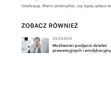
lokalizację. Warto przemyśleć, czy lepiej opłaca 
ZOBACZ RÓWNIEŻ
03.09.2019
Możliwości podjęcia działań
prewencyjnych i windykacyjn
przez przedsiębiorcę
03.11.2020
Lista najbardziej praktycznych
firmowych gadżetów
22.10.2021
Jak przeprowadzić rozwód, t
aby żadna strona nie czuła się
pokrzywdzona?