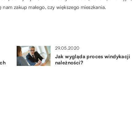
się nam zakup małego, czy większego mieszkania.
29.05.2020
Jak wygląda proces windykacji
ych
należności?
25.03.2018
Fotel kontra krzesło obrotowe.
Co wybrać do biura?
07.02.2021
ak
W jakich sytuacjach należy się
udać po pomoc do prawnika?