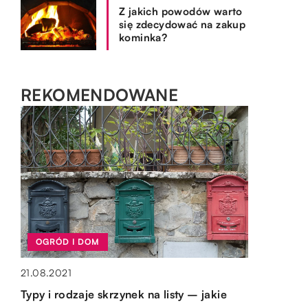
Z jakich powodów warto
się zdecydować na zakup
kominka?
REKOMENDOWANE
SPOSÓB ŻYCIA I STYL
WYPOCZYNEK I HOBBY
OGRÓD I DOM
16.01.2020
18.11.2019
OGRÓD I DOM
Z jakiego zegarka ucieszy się Twój facet?
21.08.2021
Ryba na piedestale – jak wyeksponować
15.10.2019
Typy i rodzaje skrzynek na listy – jakie
Zegarek to idealny pomysł na prezent dla
akwarium?