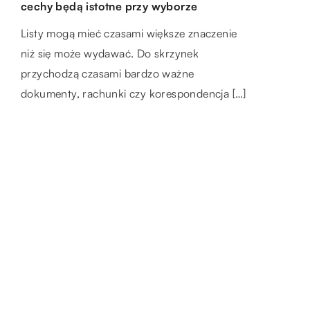
Najlepsze płytki do łazienki
cechy będą istotne przy wyborze
każdego mężczyzny, ponieważ posiada
Żeby akwarium dobrze prezentowało się w
zarówno wartość użytkową, jak i
Nowoczesna łazienka powinna zapewniać
Listy mogą mieć czasami większe znaczenie
pokoju, zamiast być tylko kolejnym, mało
sentymentalną. W sklepach jest […]
wysoką funkcjonalność oraz wygodę
niż się może wydawać. Do skrzynek
znaczącym przedmiotem, musimy zadbać o
użytkowania dla wszystkich domowników.
przychodzą czasami bardzo ważne
jego odpowiednią prezencję. […]
Mamy obecnie w sklepach z wyposażeniem
dokumenty, rachunki czy korespondencja […]
wnętrz do […]