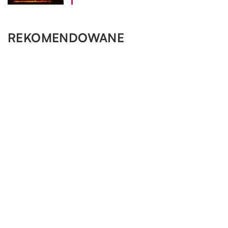
REKOMENDOWANE
OGRÓD I DOM
OGRÓD I DOM
30.01.2019
OGRÓD I DOM
Jak dobrać podłogę do rodzaju pomieszczenia?
OGRÓD I DOM
22.11.2022
08.03.2022
Rodzaj podłogi, jaki mamy wybrać do naszego domu jest
Gotowanie na gazie – co się powszechnie do tego
15.10.2019
O jakich elementach należy pamiętać, decydując się
często trudną decyzją. Nie tylko ze względu na fakt, że