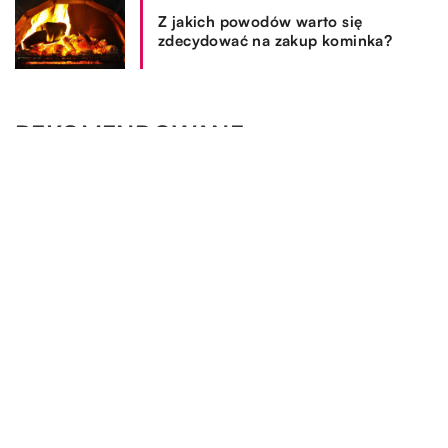
Z jakich powodów warto się
zdecydować na zakup kominka?
REKOMENDOWANE
OGRÓD I DOM
SPOSÓB ŻYCIA I STYL
SPOSÓB ŻYCIA I STYL
OGRÓD I DOM