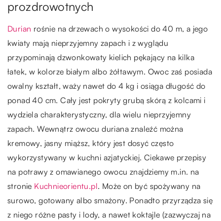
prozdrowotnych
Durian
rośnie na drzewach o wysokości do 40 m, a jego
kwiaty mają nieprzyjemny zapach i z wyglądu
przypominają dzwonkowaty kielich pękający na kilka
łatek, w kolorze białym albo żółtawym. Owoc zaś posiada
owalny kształt, waży nawet do 4 kg i osiąga długość do
ponad 40 cm. Cały jest pokryty grubą skórą z kolcami i
wydziela charakterystyczny, dla wielu nieprzyjemny
zapach. Wewnątrz owocu duriana znaleźć można
kremowy, jasny miąższ, który jest dosyć często
wykorzystywany w kuchni azjatyckiej. Ciekawe przepisy
na potrawy z omawianego owocu znajdziemy m.in. na
stronie
Kuchnieorientu.pl
. Może on być spożywany na
surowo, gotowany albo smażony. Ponadto przyrządza się
z niego różne pasty i lody, a nawet koktajle (zazwyczaj na