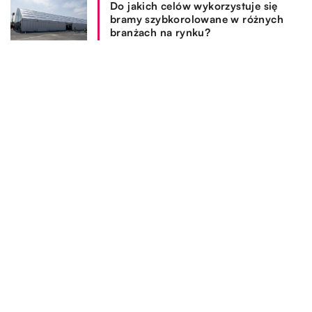
Do jakich celów wykorzystuje się
bramy szybkorolowane w różnych
branżach na rynku?
Z jakich powodów warto się
zdecydować na zakup kominka?
REKOMENDOWANE
TECHNOLOGIE & IT
25.08.2021