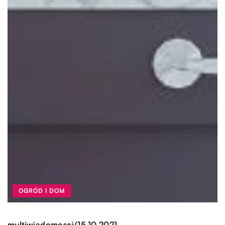
OGRÓD I DOM
/
multiwiadomosci
15.10.2021