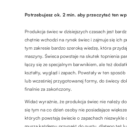
Potrzebujesz ok. 2 min. aby przeczytać ten wp
Produkcja świec w dzisiejszych czasach jest bard
chętnie wchodzi na rynek świec i zajmuje się ich 
tym zakresie bardzo szeroką wiedzę, która przydaj
maszyny. Świeca powstaje na skutek topnienia par
łączy się ze specjalnym barwnikiem, ale też dod
kształty, wygląd i zapach. Powstały w ten sposób
lub wcześniej przygotowanej formy, do świecy dok
finalnie za zakończony.
Widać wyraźnie, że produkcja świec nie należy 
się tym na co dzień osoby nie posiadające większe
których powstają świecie o zapachach niezwykle o
muszą każdemu przypaść do gustu, dlatego też lu