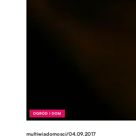
OGRÓD I DOM
/
multiwiadomosci
04.09.2017