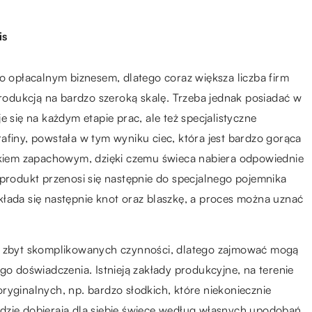
is
zo opłacalnym biznesem, dlatego coraz większa liczba firm
produkcją na bardzo szeroką skalę. Trzeba jednak posiadać w
e się na każdym etapie prac, ale też specjalistyczne
afiny, powstała w tym wyniku ciec, która jest bardzo gorąca
atkiem zapachowym, dzięki czemu świeca nabiera odpowiednie
 produkt przenosi się następnie do specjalnego pojemnika
łada się następnie knot oraz blaszkę, a proces można uznać
do zbyt skomplikowanych czynności, dlatego zajmować mogą
go doświadczenia. Istnieją zakłady produkcyjne, na terenie
ryginalnych, np. bardzo słodkich, które niekoniecznie
dzie dobierają dla siebie świece według własnych upodobań.