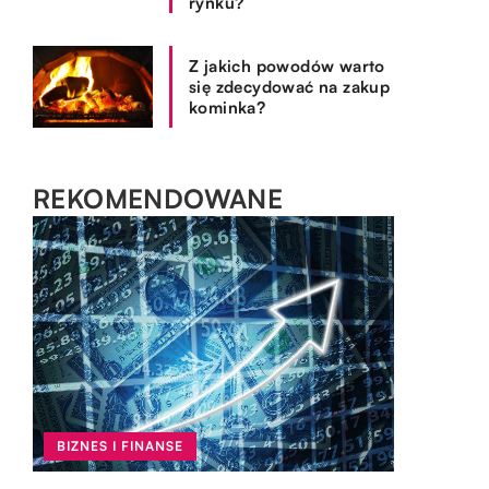
rynku?
Z jakich powodów warto
się zdecydować na zakup
kominka?
REKOMENDOWANE
BIZNES I FINANSE
SPOSÓB ŻYCIA I STYL
BIZNES I FINANSE
OGRÓD I DOM
02.11.2018
27.05.2019