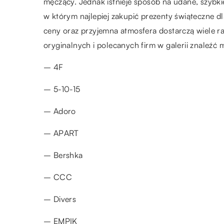
męczący. Jednak istnieje sposób na udane, szybki
w którym najlepiej zakupić prezenty świąteczne d
ceny oraz przyjemna atmosfera dostarczą wiele
oryginalnych i polecanych firm w galerii znaleźć m
– 4F
– 5-10-15
– Adoro
– APART
– Bershka
– CCC
– Divers
– EMPIK