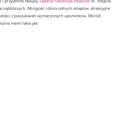
e i przyjemne zakupy.
Galeria handlowa Rzeszów
to miejsce,
la najbliższych. Mnogość różnorodnych sklepów, atrakcyjne
 radości z poszukiwań wymarzonych upominków. Wśród
ożna marki takie jak: