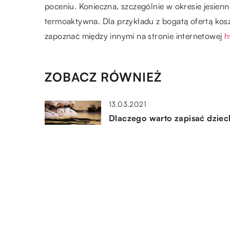
poceniu. Konieczna, szczególnie w okresie jesien
termoaktywna. Dla przykładu z bogatą ofertą kos
zapoznać między innymi na stronie internetowej
h
ZOBACZ RÓWNIEŻ
13.03.2021
Dlaczego warto zapisać dzie
na naukę sztuk walki?
19.12.2022
Najpopularniejsze Polskie
nadmorskie miejscowości
24.09.2019