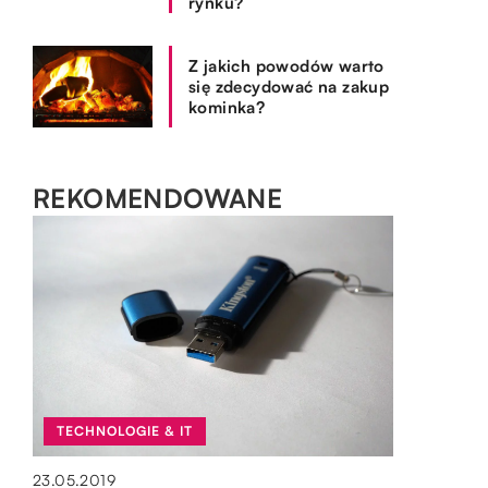
rynku?
Z jakich powodów warto
się zdecydować na zakup
kominka?
REKOMENDOWANE
SPOSÓB ŻYCIA I STYL
BIZNES I FINANSE
TECHNOLOGIE & IT
18.06.2021
25.03.2018
OGRÓD I DOM
Najtrwalsze obudowy na tablety
Fotel kontra krzesło obrotowe. Co wybrać
23.05.2019