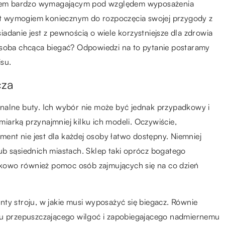
portem bardzo wymagającym pod względem wyposażenia
jest wymogiem koniecznym do rozpoczęcia swojej przygody z
adanie jest z pewnością o wiele korzystniejsze dla zdrowia
osoba chcąca biegać? Odpowiedzi na to pytanie postaramy
isu.
cza
nalne buty. Ich wybór nie może być jednak przypadkowy i
arką przynajmniej kilku ich modeli. Oczywiście,
yment nie jest dla każdej osoby łatwo dostępny. Niemniej
ub sąsiednich miastach. Sklep taki oprócz bogatego
kowo również pomoc osób zajmujących się na co dzień
ty stroju, w jakie musi wyposażyć się biegacz. Równie
łu przepuszczającego wilgoć i zapobiegającego nadmiernemu