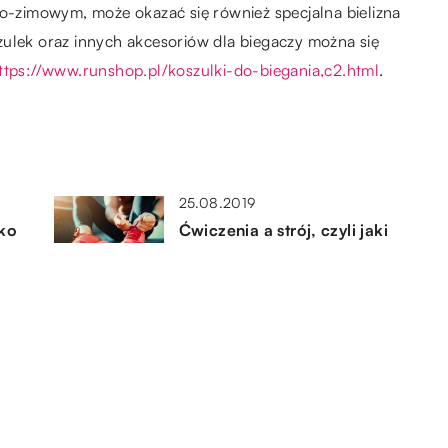
no-zimowym, może okazać się również specjalna bielizna
zulek oraz innych akcesoriów dla biegaczy można się
ttps://www.runshop.pl/koszulki-do-biegania,c2.html
.
25.08.2019
cko
Ćwiczenia a strój, czyli jaki
wpływ na trening ma ubranie?
22.08.2019
Konie uczestniczące w
zawodach – jak dbać o ich
zdrowie?
25.04.2022