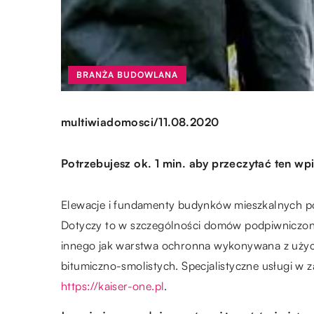
BRANŻA BUDOWLANA
/
multiwiadomosci
11.08.2020
Potrzebujesz ok. 1 min. aby przeczytać ten wpi
Elewacje i fundamenty budynków mieszkalnych po
Dotyczy to w szczególności domów podpiwniczonyc
innego jak warstwa ochronna wykonywana z użyc
bitumiczno-smolistych. Specjalistyczne usługi w za
https://kaiser-one.pl
.