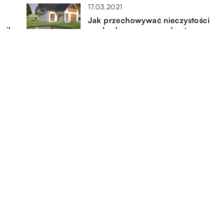
17.03.2021
Jak przechowywać nieczystości
cił
pochodzące z gospodarstwa
domowego?
10.08.2019
wie
Materiały przydatne na
współczesnych budowach