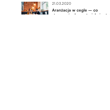
21.03.2020
Aranżacja w cegle – co
stosować, aby materiał nie stra
na jakości?
10.03.2021
Akcesoria przydatne na budo
DODAJ KOMENTARZ