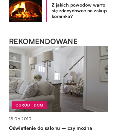
Z jakich powodów warto
się zdecydować na zakup
kominka?
REKOMENDOWANE
WYPOCZYNEK I HOBBY
OGRÓD I DOM
WYPOCZYNEK I HOBBY
OGRÓD I DOM
05.01.2023
18.06.2019
16.09.2022
15.10.2019
Co powinniśmy zabrać ze sobą na
Oświetlenie do salonu – czy można
Wrotki – jakie mają właściwości