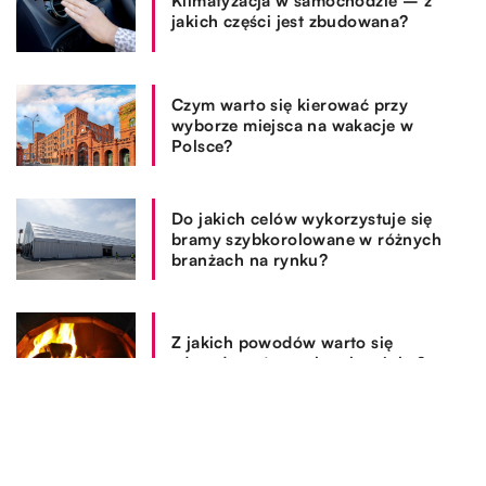
Klimatyzacja w samochodzie – z
jakich części jest zbudowana?
Czym warto się kierować przy
wyborze miejsca na wakacje w
Polsce?
Do jakich celów wykorzystuje się
bramy szybkorolowane w różnych
branżach na rynku?
Z jakich powodów warto się
zdecydować na zakup kominka?
REKOMENDOWANE