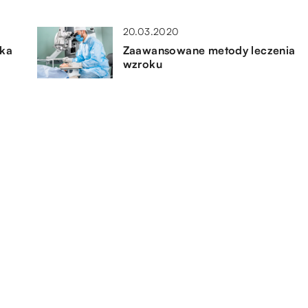
20.03.2020
eka
Zaawansowane metody leczenia
wzroku
26.04.2020
Czym jest mikrobiota jelitowa?
17.11.2022
Kiedy należy udać się do
kardiologa dziecięcego?