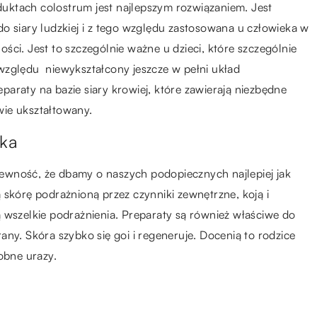
uktach colostrum jest najlepszym rozwiązaniem. Jest
o siary ludzkiej i z tego względu zastosowana u człowieka w
ci. Jest to szczególnie ważne u dzieci, które szczególnie
względu niewykształcony jeszcze w pełni układ
araty na bazie siary krowiej, które zawierają niezbędne
iwie ukształtowany.
cka
ność, że dbamy o naszych podopiecznych najlepiej jak
 skórę podrażnioną przez czynniki zewnętrzne, koją i
 wszelkie podrażnienia. Preparaty są również właściwe do
 rany. Skóra szybko się goi i regeneruje. Docenią to rodzice
obne urazy.