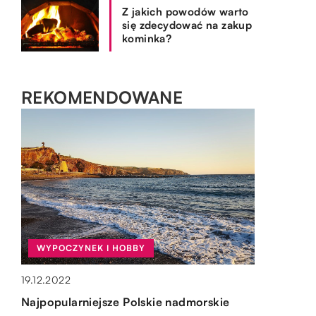
Z jakich powodów warto
się zdecydować na zakup
kominka?
REKOMENDOWANE
SPOSÓB ŻYCIA I STYL
BIZNES I FINANSE
WYPOCZYNEK I HOBBY
OGRÓD I DOM
06.07.2019
14.12.2022
19.12.2022
15.10.2019
Producenci dobrych części rowerowych
Strona internetowa firmy – jakie ma
Najpopularniejsze Polskie nadmorskie