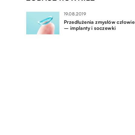
19.08.2019
Przedłużenia zmysłów człowi
– implanty i soczewki
07.07.2020
Jak wykonywany jest makijaż
permanentny?
22.07.2021
Na czym polega rehabilitacja?
DODAJ KOMENTARZ