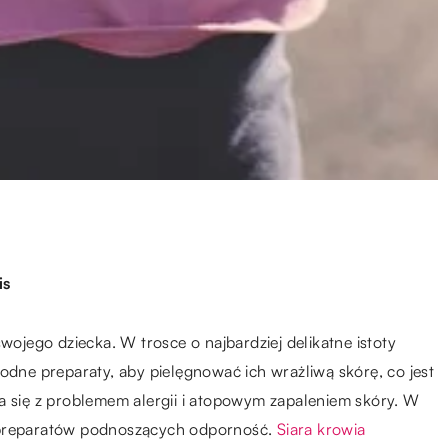
is
wojego dziecka. W trosce o najbardziej delikatne istoty
odne preparaty, aby pielęgnować ich wrażliwą skórę, co jest
a się z problemem alergii i atopowym zapaleniem skóry. W
e preparatów podnoszących odporność.
Siara krowia