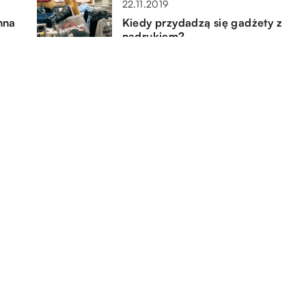
22.11.2019
nna
Kiedy przydadzą się gadżety z
nadrukiem?
06.09.2021
Dlaczego warto wybrać się do
pracy tymczasowej za granicę?