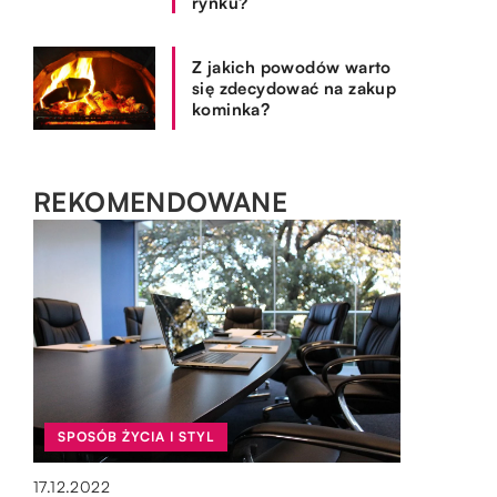
rynku?
Z jakich powodów warto
się zdecydować na zakup
kominka?
REKOMENDOWANE
SPOSÓB ŻYCIA I STYL
BIZNES I FINANSE
OGRÓD I DOM
OGRÓD I DOM
17.12.2022
10.01.2022