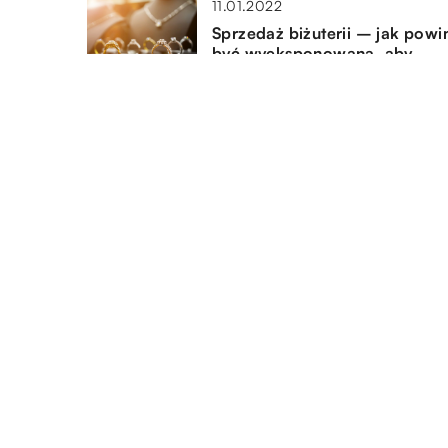
11.01.2022
Sprzedaż biżuterii – jak powi
być wyeksponowana, aby
przyciągnąć uwagę klientów?
02.01.2022
Sterylizacja termiczna – czym
jest i gdzie się ją stosuje?
DODAJ KOMENTARZ