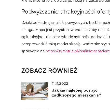
klient. Można to zrobić za pomocą narzędzi do bad
Podwyższenie atrakcyjności ofert
Dzięki dokładnej analizie powyższych, będzie możn
usługa. Mapa jest przystosowana tak, żeby na każ
są intuicyjne i nie zdarzyła się sytuacja, podczas
przeprowadzić taką modernizację, warto skorzysta
sprawdzić na
https://symetria.pl/realizacje/badam
ZOBACZ RÓWNIEŻ
11.11.2022
Jak się najlepiej pozbyć
zadłużonego mieszkania?