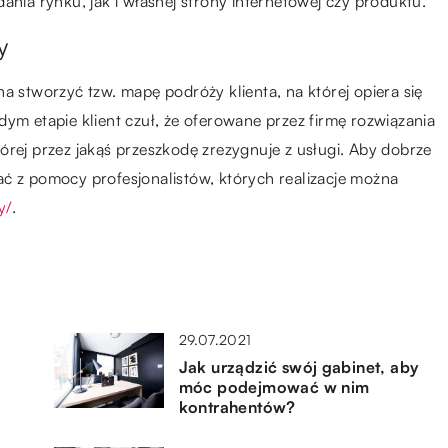
ania rynku, jak i własnej strony internetowej czy produktu.
y
a stworzyć tzw. mapę podróży klienta, na której opiera się
dym etapie klient czuł, że oferowane przez firmę rozwiązania
 której przez jakąś przeszkodę zrezygnuje z usługi. Aby dobrze
ć z pomocy profesjonalistów, których realizacje można
y/
.
29.07.2021
Jak urządzić swój gabinet, aby
móc podejmować w nim
kontrahentów?