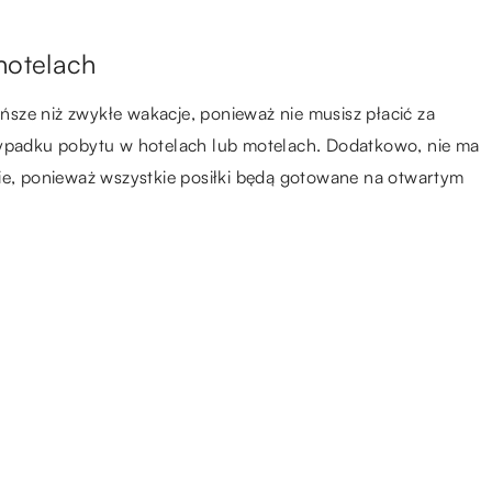
 hotelach
sze niż zwykłe wakacje, ponieważ nie musisz płacić za
zypadku pobytu w hotelach lub motelach. Dodatkowo, nie ma
cie, ponieważ wszystkie posiłki będą gotowane na otwartym
11.02.2019
e
Stroje, które są modne przez cały
jąć
rok
21.06.2021