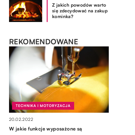
Z jakich powodów warto
się zdecydować na zakup
kominka?
REKOMENDOWANE
TECHNIKA I MOTORYZACJA
SPOSÓB ŻYCIA I STYL
WYPOCZYNEK I HOBBY
OGRÓD I DOM
20.02.2022
28.07.2021
27.04.2021
15.10.2019
W jakie funkcje wyposażone są
Naklejki – jak samemu stworzyć te
Hodowla świń – w co się zaopatrzyć?