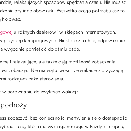
rdziej relaksujących sposobów spędzania czasu. Nie musisz
edzenia czy inne obowiązki. Wszystko czego potrzebujesz to
ą holować.
ngowej
u różnych dealerów i w sklepach internetowych.
rów przyczep kempingowych. Niektóre z nich są odpowiednie
gą wygodnie pomieścić do ośmiu osób.
e i relaksujące, ale także dają możliwość zobaczenia
łbyś zobaczyć. Nie ma wątpliwości, że wakacje z przyczepą
ymi rodzajami zakwaterowania.
t w porównaniu do zwykłych wakacji:
n podróży
esz zobaczyć, bez konieczności martwienia się o dostępność
ż wybrać trasę, która nie wymaga noclegu w każdym miejscu,