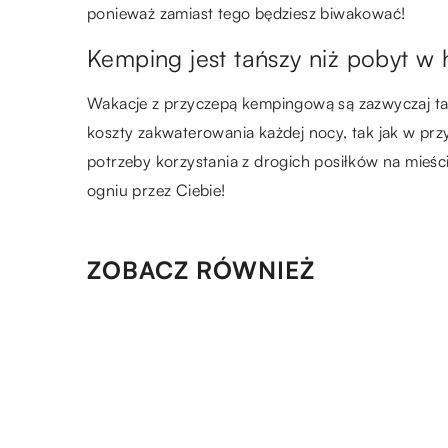
ponieważ zamiast tego będziesz biwakować!
Kemping jest tańszy niż pobyt w
Wakacje z przyczepą kempingową są zazwyczaj tań
koszty zakwaterowania każdej nocy, tak jak w pr
potrzeby korzystania z drogich posiłków na mieś
ogniu przez Ciebie!
ZOBACZ RÓWNIEŻ
17.04.2022
Organizacja pogrzebu – jaki
czynności możemy za nas pod
dom pogrzebowy?
16.09.2021