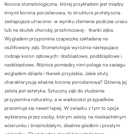
Korona stomatologiczna, której przykładem jest między
innymi korona porcelanowa, to struktura protetyczna
zastępująca utracone- w wyniku złamania podczas urazu
lub na skutek choroby próchnicowej- tkanki zęba.
Wyglądem przypomina czapeczkę zakładaną na
oszlifowany ząb. Stomatologia wyróżnia następujące
rodzaje koron zębowych: dodziąsłowe, poddziąsłowe i
naddziąsłowe. Różnica pomiędzy nimi polega na zasięgu
względem dziąsła i tkanek przyzębia. Jakie atuty
charakteryzują właśnie koronę porcelanową? Główną jej
zaletą jest estetyka. Sztuczny ząb do złudzenia
przypomina naturalny, a w większości przypadków
prezentuje się nawet lepiej. W związku z tym to opcja
wybierana przez osoby, którym zależy na nieskazitelnym
wizerunku i śnieżnobiałym, idealnie gładkim i prostym
uśmiechu. Choć trudno określić trwałość tego