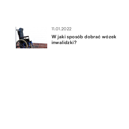
11.01.2022
W jaki sposób dobrać wózek
inwalidzki?
12.02.2022
go
Zaburzenia odżywiania –
przyczyny, objawy oraz leczenie
18.11.2020
a
Sytuacje, w których pomoc
psychiatry jest konieczna