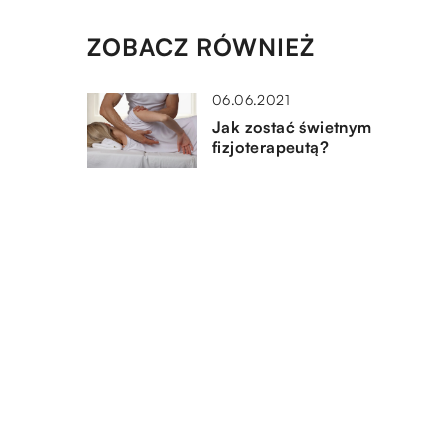
ZOBACZ RÓWNIEŻ
06.06.2021
Jak zostać świetnym
fizjoterapeutą?
23.06.2021
Zdrowe odżywianie – od cze
zacząć?
12.11.2020
Jakie akcesoria składają się n
podstawowe wyposażenie
medyczne?