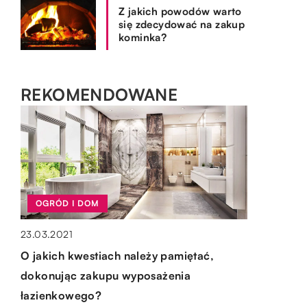
Z jakich powodów warto
się zdecydować na zakup
kominka?
REKOMENDOWANE
OGRÓD I DOM
23.03.2021
OGRÓD I DOM
SPOSÓB ŻYCIA I STYL
O jakich kwestiach należy pamiętać,
OGRÓD I DOM
24.10.2020
19.02.2023
dokonując zakupu wyposażenia
Drewniany czy szklany – jaki stolik lepiej
15.10.2019
Do jakich celów można stosować
łazienkowego?