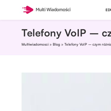
ED
Telefony VoIP – cz
Multiwiadomosci
»
Blog
»
Telefony VoIP – czym różnią