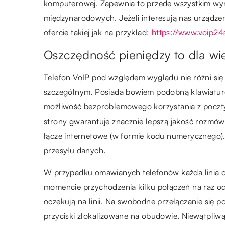
komputerowej. Zapewnia to przede wszystkim wyr
międzynarodowych. Jeżeli interesują nas urządze
ofercie takiej jak na przykład:
https://www.voip2
Oszczędność pieniędzy to dla wi
Telefon VoIP pod względem wyglądu nie różni si
szczególnym. Posiada bowiem podobną klawiaturę,
możliwość bezproblemowego korzystania z poczty
strony gwarantuje znacznie lepszą jakość rozmów,
łącze internetowe (w formie kodu numerycznego)
przesyłu danych.
W przypadku omawianych telefonów każda linia 
momencie przychodzenia kilku połączeń na raz od
oczekują na linii. Na swobodne przełączanie si
przyciski zlokalizowane na obudowie. Niewątpli