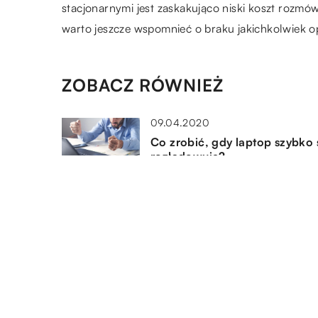
stacjonarnymi jest zaskakująco niski koszt rozmów
warto jeszcze wspomnieć o braku jakichkolwiek 
ZOBACZ RÓWNIEŻ
09.04.2020
Co zrobić, gdy laptop szybko 
rozładowuje?
04.06.2020
Na czym polegają badania
korozyjne?
06.10.2020
Jakie oprogramowanie
sprawdzą się w nauczaniu na