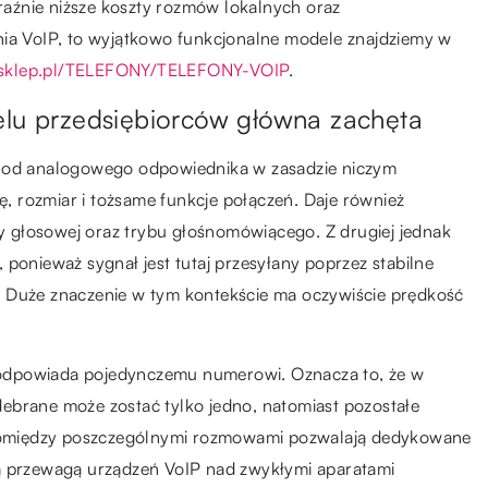
aźnie niższe koszty rozmów lokalnych oraz
nia VoIP, to wyjątkowo funkcjonalne modele znajdziemy w
4sklep.pl/TELEFONY/TELEFONY-VOIP
.
elu przedsiębiorców główna zachęta
ę od analogowego odpowiednika w zasadzie niczym
 rozmiar i tożsame funkcje połączeń. Daje również
 głosowej oraz trybu głośnomówiącego. Z drugiej jednak
 ponieważ sygnał jest tutaj przesyłany poprzez stabilne
. Duże znaczenie w tym kontekście ma oczywiście prędkość
odpowiada pojedynczemu numerowi. Oznacza to, że w
ebrane może zostać tylko jedno, natomiast pozostałe
ę pomiędzy poszczególnymi rozmowami pozwalają dedykowane
wą przewagą urządzeń VoIP nad zwykłymi aparatami