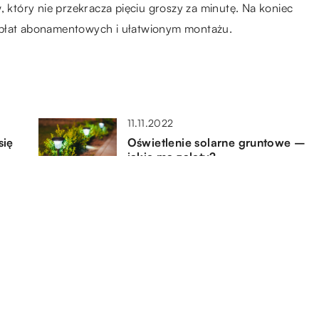
, który nie przekracza pięciu groszy za minutę. Na koniec
opłat abonamentowych i ułatwionym montażu.
11.11.2022
się
Oświetlenie solarne gruntowe –
jakie ma zalety?
14.11.2019
Digital signage – jakie zalety
daje firmom?
25.08.2021
Na co zwrócić uwagę wybierając
nowego laptopa?