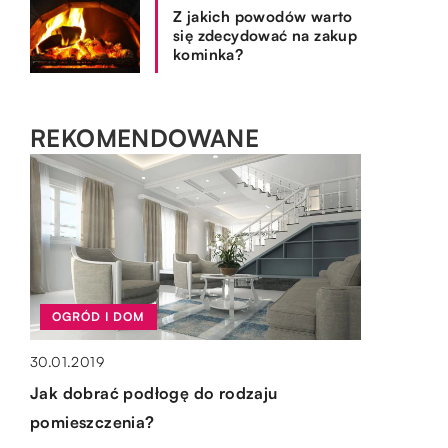
Z jakich powodów warto
się zdecydować na zakup
kominka?
REKOMENDOWANE
OGRÓD I DOM
SPOSÓB ŻYCIA I STYL
30.01.2019
TECHNOLOGIE & IT
OGRÓD I DOM
Jak dobrać podłogę do rodzaju
17.12.2022
07.03.2019
pomieszczenia?
15.10.2019
Sala konferencyjna – dlaczego warto z
Bezpieczna strona www – o co trzeba