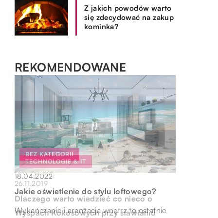
Z jakich powodów warto
się zdecydować na zakup
kominka?
REKOMENDOWANE
BEZ KATEGORII
TECHNOLOGIE & IT
SPOSÓB ŻYCIA I STYL
18.04.2022
26.11.2019
OGRÓD I DOM
Jakie oświetlenie do stylu loftowego?
06.06.2020
Dlaczego warto wiedzieć co nieco o
15.10.2019
Zegarek do pracy? Kilka najważniejszych
Wykańczanie i aranżacja wnętrz to ostatnie
Wyspach Kokosowych przy stawianiu