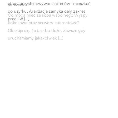
Najlepsze płytki do łazienki
cech jakie powinien posiadać
etapy przystosowywania domów i mieszkań
serwera?
do użytku. Aranżacja zamyka cały zakres
Nowoczesna łazienka powinna zapewniać
Podczas wyboru zegarka męskiego, przede
Co mogą mieć ze sobą wspólnego Wyspy
prac i w […]
wysoką funkcjonalność oraz wygodę
wszystkim należy zwrócić uwagę na styl
Kokosowe oraz serwery internetowe?
użytkowania dla wszystkich domowników.
osoby, która będzie jego właścicielem.
Okazuje się, że bardzo dużo. Zawsze gdy
Mamy obecnie w sklepach z wyposażeniem
Drugim ważnym aspektem jest […]
uruchamiamy jakąkolwiek […]
wnętrz do […]