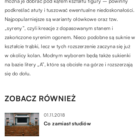
można je dobrać pod kątem kształtu figury – powinny
podkreślać atuty i tuszować ewentualne niedoskonałości.
Najpopularniejsze są warianty ołówkowe oraz tzw.
„syreny”, czyli kreacje z dopasowanym stanem i
zakończone syrenim ogonem. Nieco podobne są suknie w
kształcie trąbki, lecz w tych rozszerzenie zaczyna się już
w okolicy kolan. Modnym wyborem będą także sukienki
na bazie litery „A”, które są obcisłe na górze i rozszerzają
się do dołu.
ZOBACZ RÓWNIEŻ
01.11.2018
Co zamiast studiów