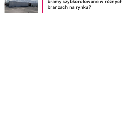
bramy szybkorolowane w różnych
branżach na rynku?
Z jakich powodów warto się
zdecydować na zakup kominka?
REKOMENDOWANE