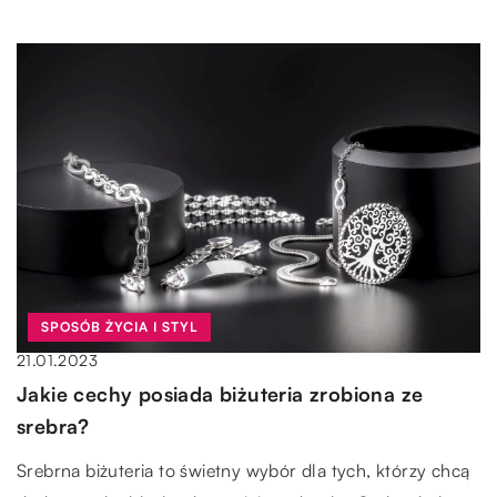
SPOSÓB ŻYCIA I STYL
21.01.2023
Jakie cechy posiada biżuteria zrobiona ze
srebra?
Srebrna biżuteria to świetny wybór dla tych, którzy chcą