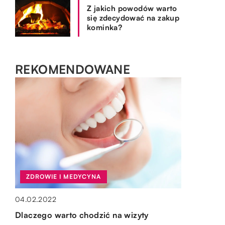
Z jakich powodów warto
się zdecydować na zakup
kominka?
REKOMENDOWANE
ZDROWIE I MEDYCYNA
WYPOCZYNEK I HOBBY
OGRÓD I DOM
OGRÓD I DOM
04.02.2022
13.03.2021
06.11.2019
15.10.2019
Dlaczego warto chodzić na wizyty
Dlaczego warto zapisać dziecko na naukę
Jak często sprawdzać instalację gazową?