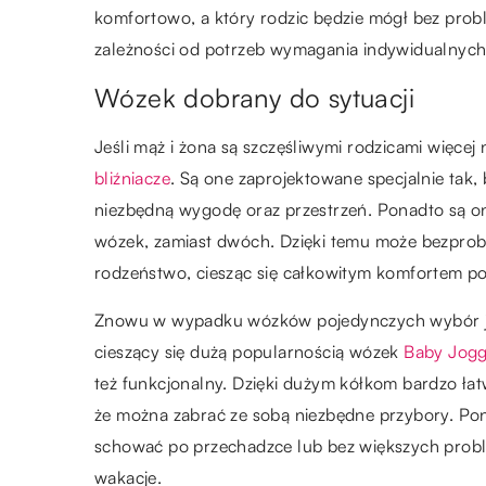
komfortowo, a który rodzic będzie mógł bez prob
zależności od potrzeb wymagania indywidualnyc
Wózek dobrany do sytuacji
Jeśli mąż i żona są szczęśliwymi rodzicami więce
bliźniacze
. Są one zaprojektowane specjalnie tak,
niezbędną wygodę oraz przestrzeń. Ponadto są on
wózek, zamiast dwóch. Dzięki temu może bezpr
rodzeństwo, ciesząc się całkowitym komfortem p
Znowu w wypadku wózków pojedynczych wybór jes
cieszący się dużą popularnością wózek
Baby Jogge
też funkcjonalny. Dzięki dużym kółkom bardzo łat
że można zabrać ze sobą niezbędne przybory. Pon
schować po przechadzce lub bez większych prob
wakacje.