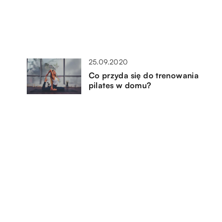
25.09.2020
Co przyda się do trenowania
pilates w domu?
19.09.2022
Wygodny ubiór na jesień – do
uprawiania sportu i na co dzień
01.11.2018
Co zamiast studiów