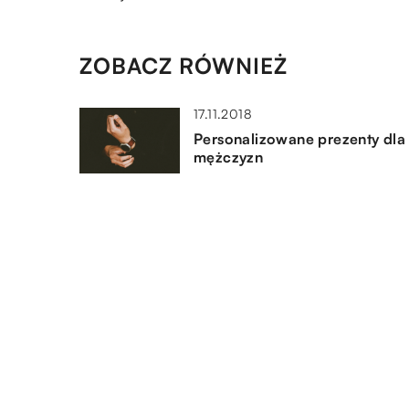
ZOBACZ RÓWNIEŻ
17.11.2018
Personalizowane prezenty dla
mężczyzn
16.01.2021
Jak w codziennej stylizacji
łączyć buty sportowe z resztą
stroju?
26.07.2020
Jak dbać o odpowiednie
nawilżenie ciała?