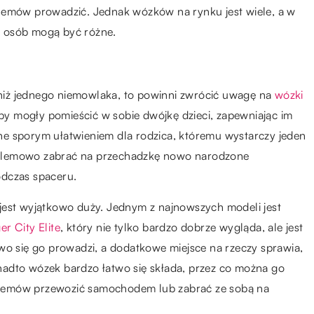
lemów prowadzić. Jednak wózków na rynku jest wiele, a w
h osób mogą być różne.
j niż jednego niemowlaka, to powinni zwrócić uwagę na
wózki
 by mogły pomieścić w sobie dwójkę dzieci, zapewniając im
e sporym ułatwieniem dla rodzica, któremu wystarczy jeden
oblemowo zabrać na przechadzkę nowo narodzone
odczas spaceru.
t wyjątkowo duży. Jednym z najnowszych modeli jest
r City Elite
, który nie tylko bardzo dobrze wygląda, ale jest
wo się go prowadzi, a dodatkowe miejsce na rzeczy sprawia,
adto wózek bardzo łatwo się składa, przez co można go
lemów przewozić samochodem lub zabrać ze sobą na