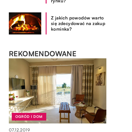
rynku?
Z jakich powodów warto
się zdecydować na zakup
kominka?
REKOMENDOWANE
OGRÓD I DOM
BIZNES I FINANSE
OGRÓD I DOM
OGRÓD I DOM
07.12.2019
08.12.2020
10.06.2019