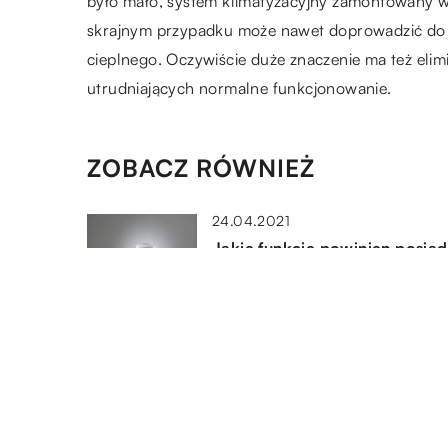
było mało, system klimatyzacyjny zamontowany 
skrajnym przypadku może nawet doprowadzić do
cieplnego. Oczywiście duże znaczenie ma też elim
utrudniających normalne funkcjonowanie.
ZOBACZ RÓWNIEŻ
24.04.2021
Jakie funkcje powinien posia
dobry blender?
06.11.2019
Jak często sprawdzać instalac
gazową?
11.02.2022