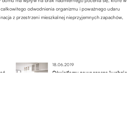
w domu ma wpływ na brak nadmiernego pocenia się, które w
 całkowitego odwodnienia organizmu i poważnego udaru
inacja z przestrzeni mieszkalnej nieprzyjemnych zapachów,
18.06.2019
dać
Oświetlamy nowoczesną kuchnię
09.03.2019
ję
Klasyczne czy nowoczesne –
które lampy wstawić do salonu?
22.10.2019