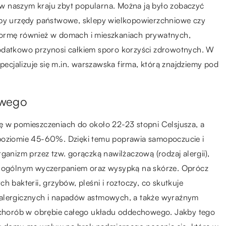
a w naszym kraju zbyt popularna. Można ją było zobaczyć
ćby urzędy państwowe, sklepy wielkopowierzchniowe czy
normę również w domach i mieszkaniach prywatnych,
dodatkowo przynosi całkiem sporo korzyści zdrowotnych. W
cjalizuje się m.in. warszawska firma, którą znajdziemy pod
owego
ę w pomieszczeniach do około 22-23 stopni Celsjusza, a
 poziomie 45-60%. Dzięki temu poprawia samopoczucie i
ganizm przez tzw. gorączką nawilżaczową (rodzaj alergii),
k, ogólnym wyczerpaniem oraz wysypką na skórze. Oprócz
h bakterii, grzybów, pleśni i roztoczy, co skutkuje
 alergicznych i napadów astmowych, a także wyraźnym
chorób w obrębie całego układu oddechowego. Jakby tego