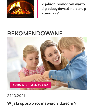
Z jakich powodów warto
się zdecydować na zakup
kominka?
REKOMENDOWANE
ZDROWIE I MEDYCYNA
SPOSÓB ŻYCIA I STYL
SPOSÓB ŻYCIA I STYL
OGRÓD I DOM
24.10.2021
23.12.2022
15.03.2021
15.10.2019
W jaki sposób rozmawiać z dziećmi?
Metamorfoza ze stylistką – dla kogo
Czy dzieci powinny nosić czapki?