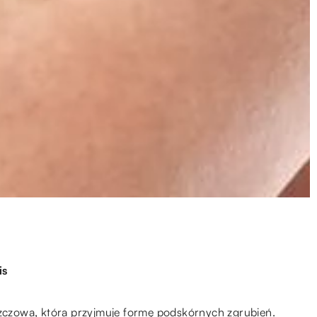
is
szczowa, która przyjmuje formę podskórnych zgrubień.