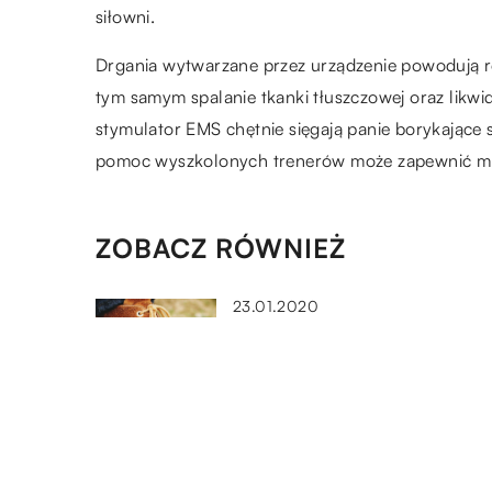
siłowni.
Drgania wytwarzane przez urządzenie powodują r
tym samym spalanie tkanki tłuszczowej oraz likw
stymulator EMS chętnie sięgają panie borykające s
pomoc wyszkolonych trenerów może zapewnić m
ZOBACZ RÓWNIEŻ
23.01.2020
Jak dbać o zamszowe buty?
05.02.2022
Przeprowadzka w nowe miejs
– jak to zrobić sprawnie i