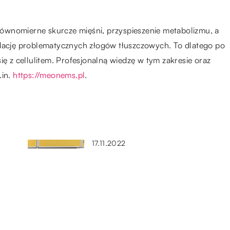
ównomierne skurcze mięśni, przyspieszenie metabolizmu, a
idację problematycznych złogów tłuszczowych. To dlatego po
ię z cellulitem. Profesjonalną wiedzę w tym zakresie oraz
.in.
https://meonems.pl
.
17.11.2022
Jak zabezpieczyć wysyłaną
przesyłkę?
11.08.2022
ce
Nauka w wakacje – jak
pogodzić te dwie rzeczy?