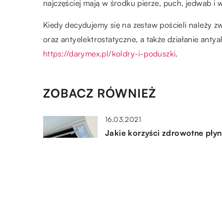
najczęściej mają w środku pierze, puch, jedwab i 
Kiedy decydujemy się na zestaw pościeli należy 
oraz antyelektrostatyczne, a także działanie anty
https://darymex.pl/koldry-i-poduszki
.
ZOBACZ RÓWNIEŻ
16.03.2021
Jakie korzyści zdrowotne płyn
zamontowania klimatyzacji w
domu?
21.06.2021
Klimatyzator do mieszkania –
jaki wybrać?