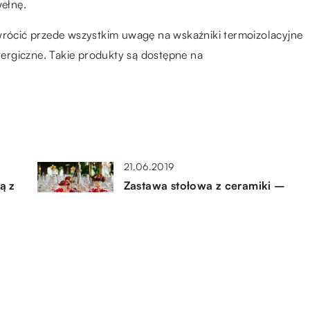
wełnę.
zwrócić przede wszystkim uwagę na wskaźniki termoizolacyjne
alergiczne. Takie produkty są dostępne na
21.06.2019
ą z
Zastawa stołowa z ceramiki –
zalety
20.04.2018
Modna łazienka