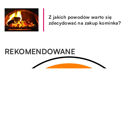
Z jakich powodów warto się
zdecydować na zakup kominka?
REKOMENDOWANE
SPOSÓB ŻYCIA I STYL
TECHNOLOGIE & IT