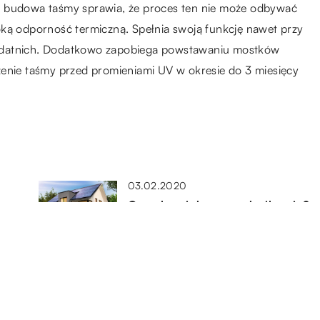
z budowa taśmy sprawia, że proces ten nie może odbywać
oką odporność termiczną. Spełnia swoją funkcję nawet przy
odatnich. Dodatkowo zapobiega powstawaniu mostków
zenie taśmy przed promieniami UV w okresie do 3 miesięcy
03.02.2020
Co uchroni dom przed wilgocią?
żdy
03.09.2021
Odzież robocza – na jakich
stanowiskach jest niezbędna?