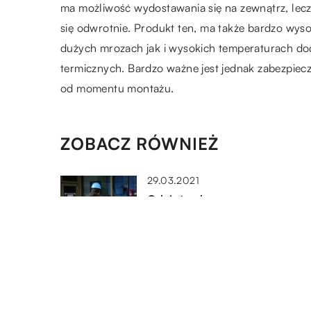
ma możliwość wydostawania się na zewnątrz, lec
się odwrotnie. Produkt ten, ma także bardzo wys
dużych mrozach jak i wysokich temperaturach d
termicznych. Bardzo ważne jest jednak zabezpiec
od momentu montażu.
ZOBACZ RÓWNIEŻ
29.03.2021
Odzież robocza – w co
powinien być wyposażony ka
pracownik budowy?
07.10.2020
W jakie sprzęty musimy się
zaopatrzyć przed budową
domu?