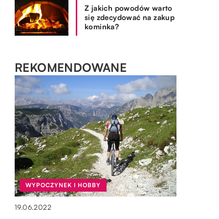
Z jakich powodów warto
się zdecydować na zakup
kominka?
REKOMENDOWANE
SPOSÓB ŻYCIA I STYL
BIZNES I FINANSE
OGRÓD I DOM
WYPOCZYNEK I HOBBY
02.07.2020
20.08.2022
15.10.2019
19.06.2022
Świece – niezbędny element wystroju
Jakie cechy przekładają się na wartość