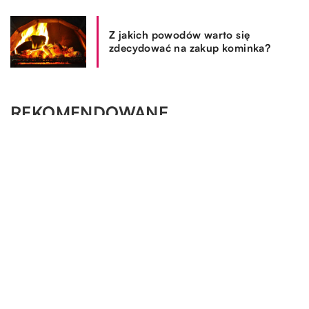
Z jakich powodów warto się
zdecydować na zakup kominka?
REKOMENDOWANE
OGRÓD I DOM
BIZNES I FINANSE