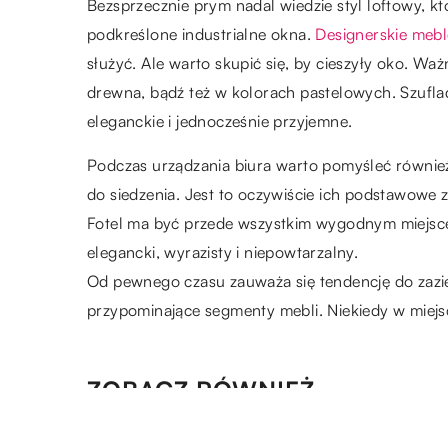
Bezsprzecznie prym nadal wiedzie styl loftowy, k
podkreślone industrialne okna.
Designerskie mebl
służyć. Ale warto skupić się, by cieszyły oko. Wa
drewna, bądź też w kolorach pastelowych. Szufla
eleganckie i jednocześnie przyjemne.
Podczas urządzania biura warto pomyśleć równie
do siedzenia. Jest to oczywiście ich podstawowe
Fotel ma być przede wszystkim wygodnym miejsc
elegancki, wyrazisty i niepowtarzalny.
Od pewnego czasu zauważa się tendencję do zaziele
przypominające segmenty mebli. Niekiedy w miejs
ZOBACZ RÓWNIEŻ
03.08.2021