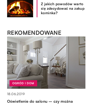
Z jakich powodów warto
się zdecydować na zakup
kominka?
REKOMENDOWANE
OGRÓD I DOM
SPOSÓB ŻYCIA I STYL
OGRÓD I DOM
18.06.2019
05.12.2021
15.10.2019
Oświetlenie do salonu – czy można
Niezobowiązujące prezenty dla mężczyzn