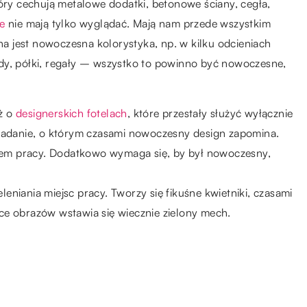
tóry cechują metalowe dodatki, betonowe ściany, cegła,
e
nie mają tylko wyglądać. Mają nam przede wszystkim
żna jest nowoczesna kolorystyka, np. w kilku odcieniach
dy, półki, regały – wszystko to powinno być nowoczesne,
ż o
designerskich fotelach
, które przestały służyć wyłącznie
 zadanie, o którym czasami nowoczesny design zapomina.
em pracy. Dodatkowo wymaga się, by był nowoczesny,
niania miejsc pracy. Tworzy się fikuśne kwietniki, czasami
ce obrazów wstawia się wiecznie zielony mech.
25.02.2021