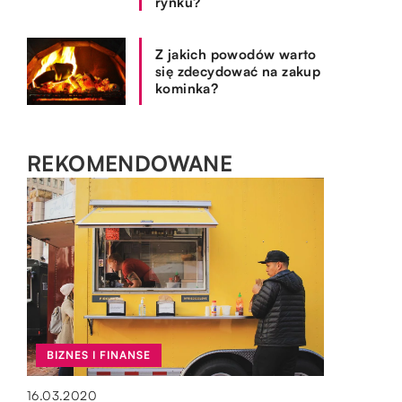
rynku?
Z jakich powodów warto
się zdecydować na zakup
kominka?
REKOMENDOWANE
OGRÓD I DOM
BIZNES I FINANSE
SPOSÓB ŻYCIA I STYL
OGRÓD I DOM
29.03.2019
16.03.2020