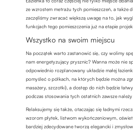
Łazienka to coraz częściej nie tylko miejsce dbani
ze wzrostem metrażu tych pomieszczeń, a także 
zaczęliśmy zwracać większą uwagę na to, jak wyg
funkcjach tego pomieszczenia już na etapie proje
Wszystko na swoim miejscu
Na początek warto zastanowić się, czy wolimy sp
nam energetyzujący prysznic? Wanna może nie spr
odpowiednio rozplanowany układzie małej łazienki
pomyśleć o półkach, na których będzie można zgr
masażery, szczotki), a dostęp do nich będzie łatw
podczas stosowania tych ostatnich zawsze należ
Relaksujemy się także, otaczając się ładnymi rze
wzorom płytek, listwom wykończeniowym, oświetlen
bardziej zdecydowane tworzą elegancki i zmysłowy