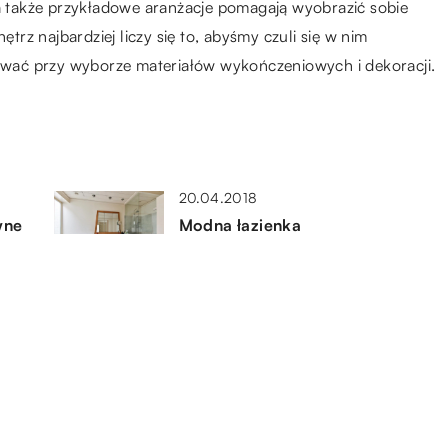
 a także przykładowe aranżacje pomagają wyobrazić sobie
z najbardziej liczy się to, abyśmy czuli się w nim
rować przy wyborze materiałów wykończeniowych i dekoracji.
20.04.2018
wne
Modna łazienka
05.01.2022
Ekologiczne sposoby
ogrzewania domu
31.03.2019
Małe dodatki, które pasują do