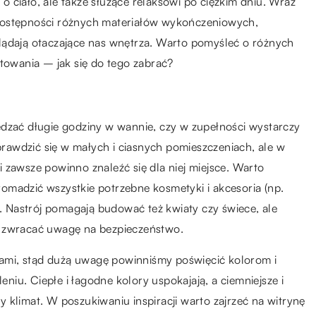
a o ciało, ale także służące relaksowi po ciężkim dniu. Wraz
dostępności różnych materiałów wykończeniowych,
lądają otaczające nas wnętrza. Warto pomyśleć o różnych
ktowania – jak się do tego zabrać?
ędzać długie godziny w wannie, czy w zupełności wystarczy
awdzić się w małych i ciasnych pomieszczeniach, ale w
 zawsze powinno znaleźć się dla niej miejsce. Warto
omadzić wszystkie potrzebne kosmetyki i akcesoria (np.
y. Nastrój pomagają budować też kwiaty czy świece, ale
y zwracać uwagę na bezpieczeństwo.
czami, stąd dużą uwagę powinniśmy poświęcić kolorom i
iu. Ciepłe i łagodne kolory uspokajają, a ciemniejsze i
 klimat. W poszukiwaniu inspiracji warto zajrzeć na witrynę