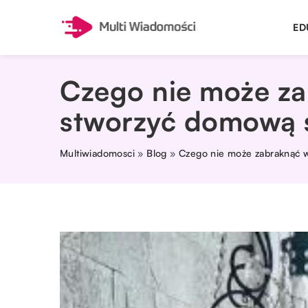
ED
Czego nie może zab
stworzyć domową s
Multiwiadomosci
»
Blog
»
Czego nie może zabraknąć w 