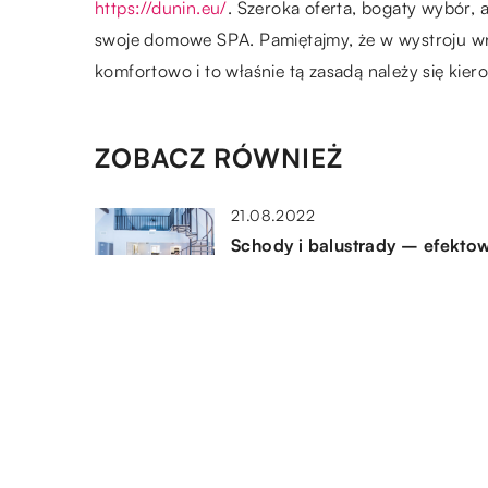
https://dunin.eu/
. Szeroka oferta, bogaty wybór,
swoje domowe SPA. Pamiętajmy, że w wystroju wnętr
komfortowo i to właśnie tą zasadą należy się kie
ZOBACZ RÓWNIEŻ
21.08.2022
Schody i balustrady – efekto
rozwiązania na mieszkanie
dwupoziomowe
12.02.2021
Sofa modułowa – komfort i
funkcjonalność w jednym
16.08.2022
Kominek w domu – jakie jest