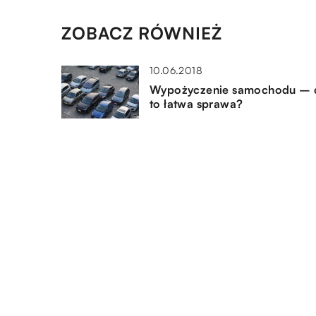
ZOBACZ RÓWNIEŻ
10.06.2018
Wypożyczenie samochodu – 
to łatwa sprawa?
29.09.2019
Artykuły do przewozu żywnoś
na paletach
22.01.2021
Montaż klimatyzacji – dlacze
warto go zlecić profesjonalnej
firmie?