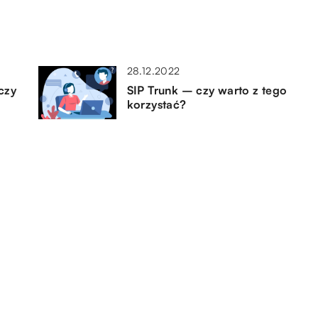
28.12.2022
czy
SIP Trunk – czy warto z tego
korzystać?
30.03.2019
ci
Na czym polega złomowanie
aut?
03.06.2019
go
Jak zbudowany jest układ
wydechowy w aucie?