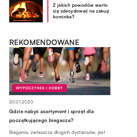
Z jakich powodów warto
się zdecydować na zakup
kominka?
REKOMENDOWANE
WYPOCZYNEK I HOBBY
BRANŻA BUDOWLANA
20.01.2020
SPOSÓB ŻYCIA I STYL
25.04.2022
Gdzie nabyć asortyment i sprzęt dla
OGRÓD I DOM
Jakie prowadnice liniowe wybrać i
początkującego biegacza?
17.04.2021
dlaczego?
15.10.2019
Bieganie, zwłaszcza długich dystansów, jest
Recykling odpadów – jak powinien