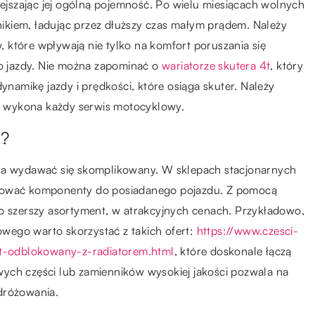
iejszając jej ogólną pojemność. Po wielu miesiącach wolnych
ikiem, ładując przez dłuższy czas małym prądem. Należy
 które wpływają nie tylko na komfort poruszania się
wo jazdy. Nie można zapominać o
wariatorze skutera 4t
, który
dynamikę jazdy i prędkości, które osiąga skuter. Należy
rą wykona każdy serwis motocyklowy.
a?
oka wydawać się skomplikowany. W sklepach stacjonarnych
asować komponenty do posiadanego pojazdu. Z pomocą
żo szerszy asortyment, w atrakcyjnych cenach. Przykładowo,
wego warto skorzystać z takich ofert:
https://www.czesci-
t-odblokowany-z-radiatorem.html
, które doskonale łączą
ych części lub zamienników wysokiej jakości pozwala na
dróżowania.