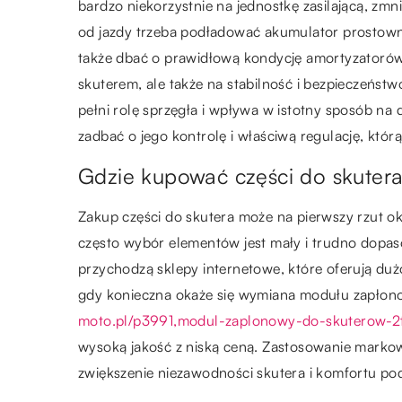
bardzo niekorzystnie na jednostkę zasilającą, zmn
od jazdy trzeba podładować akumulator prostown
także dbać o prawidłową kondycję amortyzatorów,
skuterem, ale także na stabilność i bezpieczeńst
pełni rolę sprzęgła i wpływa w istotny sposób na 
zadbać o jego kontrolę i właściwą regulację, któ
Gdzie kupować części do skuter
Zakup części do skutera może na pierwszy rzut 
często wybór elementów jest mały i trudno dop
przychodzą sklepy internetowe, które oferują du
gdy konieczna okaże się wymiana modułu zapłono
moto.pl/p3991,modul-zaplonowy-do-skuterow-2
wysoką jakość z niską ceną. Zastosowanie markow
zwiększenie niezawodności skutera i komfortu po