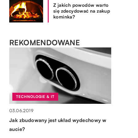
Z jakich powodów warto
się zdecydować na zakup
kominka?
REKOMENDOWANE
TECHNOLOGIE & IT
ZDROWIE I MEDYCYNA
03.06.2019
BIZNES I FINANSE
OGRÓD I DOM
Jak zbudowany jest układ wydechowy w
09.01.2022
21.10.2021
aucie?
15.10.2019
Dlaczego warto znać pierwszą pomoc?
Przy użyciu jakich narzędzi można