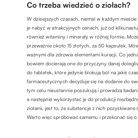
Co trzeba wiedzieć o ziołach?
W dzisiejszych czasach, niemal w każdym mieście 
je nabyć w atrakcyjnych cenach, już od kilkunastu 
również witaminy i minerały w różnej formie. Moż
przeważnie około 15 złotych, za 50 kapsułek. Mów
ważnymi dla zdrowia elementami kuracji. Co jedna
bowiem docierają one do przyczyny danej dolegliw
do tabletek, które jedynie blokują ból na jakiś cz
farmaceutycznych decyduje się na dodanie do swoj
tym celu nieustannie poszukują i prowadzą badan
a następnie wykorzystać je do produkcji niezbę
ziołami, jest to, że substancje z nich pozyskiwane
Warto więc spróbować samemu i przekonać się o t