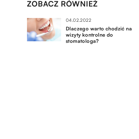
ZOBACZ RÓWNIEŻ
04.02.2022
Dlaczego warto chodzić na
wizyty kontrolne do
stomatologa?
23.07.2022
Jak wybrać kompozyty
stomatologiczne?
12.12.2020
Korona porcelanowa – zalety
tego rozwiązania
DODAJ KOMENTARZ