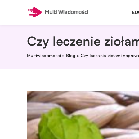
ED
Czy leczenie zioła
Multiwiadomosci
»
Blog
»
Czy leczenie ziołami napraw