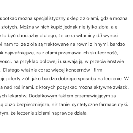
spotkać można specjalistyczny sklep z ziołami, gdzie można
złotych. Można w nich kupić jednak nie tylko zioła, ale
e to być chociażby dlatego, że cena witaminy d3 wynosi
i nam to, że zioła są traktowane na równi z innymi, bardzo
k najważniejsze, za ziołami przemawia ich skuteczność,
ości, na przykład bólowej i usuwają ją, w przeciwieństwie
as. Dlatego właśnie coraz więcej koncernów i firm
ej oferty ziół, jako bardzo dobrego sposobu na leczenie. W
ia nad roślinami, z których pozyskać można aktywne związki,
dnych lekarstw. Dodatkowym faktem przemawiającym za
 są dużo bezpieczniejsze, niż tanie, syntetyczne farmaceutyki.
ym, że leczenie ziołami naprawdę działa.