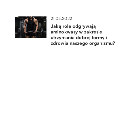
21.03.2022
Jaką rolę odgrywają
aminokwasy w zakresie
utrzymania dobrej formy i
zdrowia naszego organizmu?
31.08.2020
Czego do pracy potrzebuje
podolog?
22.10.2020
Nowoczesne sposoby leczenia
zaćmy