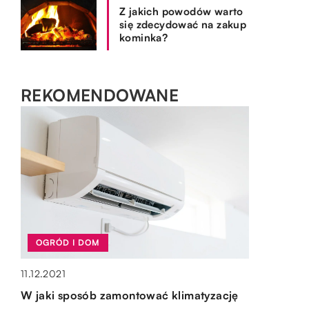
Z jakich powodów warto
się zdecydować na zakup
kominka?
REKOMENDOWANE
TECHNIKA I MOTORYZACJA
08.12.2020
OGRÓD I DOM
SPOSÓB ŻYCIA I STYL
OGRÓD I DOM
Od czego zależy cena auta na skupie?
11.12.2021
19.02.2023
Skup aut należy do jednej z metod sprzedaży
15.10.2019
W jaki sposób zamontować klimatyzację
Do jakich celów można stosować