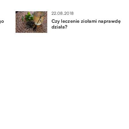
22.08.2018
go
Czy leczenie ziołami naprawdę
działa?
13.12.2022
Jak wybrać odpowiedni wózek
inwalidzki?
17.01.2023
 do
Ile kosztuje pobyt w ośrodku
leczenia uzależnień?