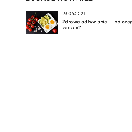
23.06.2021
Zdrowe odżywianie – od cze
zacząć?
22.07.2021
Na czym polega rehabilitacja?
04.09.2017
O czym warto pamiętać jadąc
SPA?
DODAJ KOMENTARZ