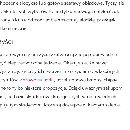
zechobecne słodycze lub gotowe zestawy obiadowe. Tyczy się
 Skutki tych wyborów to nie tylko nadwaga i otyłość, ale
trony nikt nie odmówi sobie smacznej, słodkiej przekąski,
stko stracone.
yści
e zdrowym stylem życia z łatwością znajdą odpowiednie
być nieprzetworzone jedzenie. Okazuje się, że nawet
starczy, że przy ich tworzeniu korzystano z właściwych
stytutów.
Zdrowe cukierki
, bezglutenowe batony, chipsy
ne to tylko niektóre propozycje. Dzięki uważnym zakupom
aną na bazie składników ekologicznych w odpowiednich
ują tym słodyczom, które są dostępne w każdym sklepie.