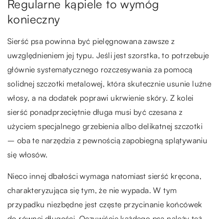
Regularne kąpiele to wymóg
konieczny
Sierść psa powinna być pielęgnowana zawsze z
uwzględnieniem jej typu. Jeśli jest szorstka, to potrzebuje
głównie systematycznego rozczesywania za pomocą
solidnej szczotki metalowej, która skutecznie usunie luźne
włosy, a na dodatek poprawi ukrwienie skóry. Z kolei
sierść ponadprzeciętnie długa musi być czesana z
użyciem specjalnego grzebienia albo delikatnej szczotki
– oba te narzędzia z pewnością zapobiegną splątywaniu
się włosów.
Nieco innej dbałości wymaga natomiast sierść kręcona,
charakteryzująca się tym, że nie wypada. W tym
przypadku niezbędne jest częste przycinanie końcówek
do równej długości. Oczywiście każdego psa należy też