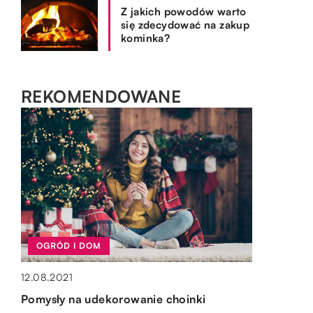
Z jakich powodów warto
się zdecydować na zakup
kominka?
REKOMENDOWANE
OGRÓD I DOM
OGRÓD I DOM
BIZNES I FINANSE
OGRÓD I DOM
12.11.2021
12.08.2021
02.01.2022
15.10.2019
Typy grzejników i ich zastosowanie
Pomysły na udekorowanie choinki
Sterylizacja termiczna – czym jest i gdzie