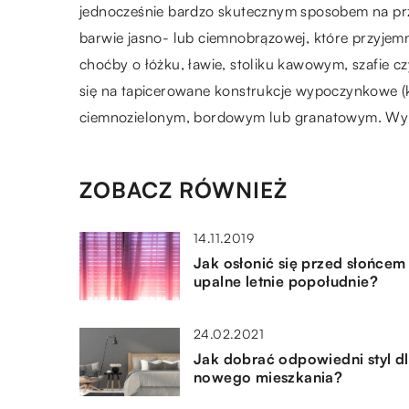
jednocześnie bardzo skutecznym sposobem na prze
barwie jasno- lub ciemnobrązowej, które przyjemni
choćby o łóżku, ławie, stoliku kawowym, szafie 
się na tapicerowane konstrukcje wypoczynkowe (ka
ciemnozielonym, bordowym lub granatowym. Wym
ZOBACZ RÓWNIEŻ
14.11.2019
Jak osłonić się przed słońcem
upalne letnie popołudnie?
24.02.2021
Jak dobrać odpowiedni styl d
nowego mieszkania?