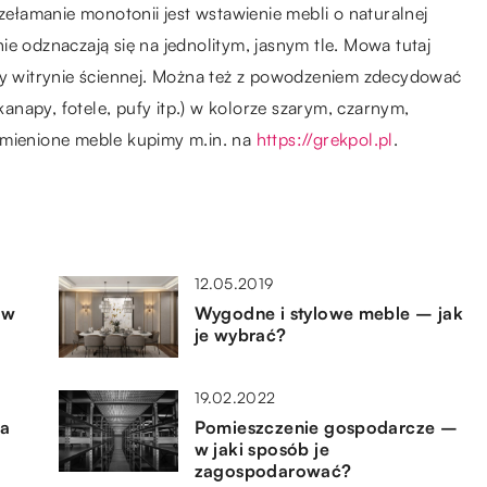
łamanie monotonii jest wstawienie mebli o naturalnej
e odznaczają się na jednolitym, jasnym tle. Mowa tutaj
czy witrynie ściennej. Można też z powodzeniem zdecydować
napy, fotele, pufy itp.) w kolorze szarym, czarnym,
ienione meble kupimy m.in. na
https://grekpol.pl
.
12.05.2019
 w
Wygodne i stylowe meble – jak
je wybrać?
19.02.2022
la
Pomieszczenie gospodarcze –
w jaki sposób je
zagospodarować?