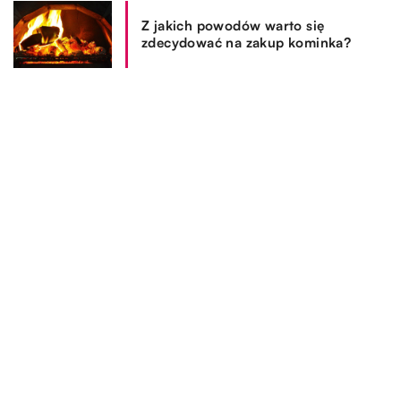
Z jakich powodów warto się
zdecydować na zakup kominka?
REKOMENDOWANE
WYPOCZYNEK I HOBBY
ZDROWIE I MEDYCYNA
SPOSÓB ŻYCIA I STYL
OGRÓD I DOM