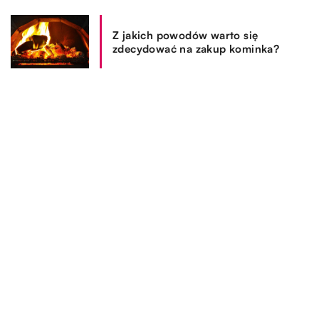
Z jakich powodów warto się
zdecydować na zakup kominka?
REKOMENDOWANE
TECHNIKA I MOTORYZACJA
OGRÓD I DOM
SPOSÓB ŻYCIA I STYL