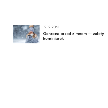
12.12.2021
Ochrona przed zimnem – zalety
kominiarek
10.07.2020
rze
Handmade – dlaczego warto
go
postawić na rzeczy ręcznie
robione?
03.09.2019
Męskie zegarki – połączenie
sportowego stylu i wysokiej
technologii