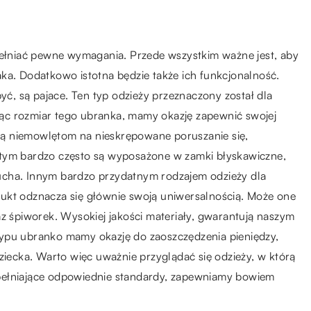
spełniać pewne wymagania. Przede wszystkim ważne jest, aby
ka. Dodatkowo istotna będzie także ich funkcjonalność.
, są pajace. Ten typ odzieży przeznaczony został dla
ąc rozmiar tego ubranka, mamy okazję zapewnić swojej
ą niemowlętom na nieskrępowane poruszanie się,
 tym bardzo często są wyposażone w zamki błyskawiczne,
ucha. Innym bardzo przydatnym rodzajem odzieży dla
dukt odznacza się głównie swoją uniwersalnością. Może one
az śpiworek. Wysokiej jakości materiały, gwarantują naszym
typu ubranko mamy okazję do zaoszczędzenia pieniędzy,
ziecka. Warto więc uważnie przyglądać się odzieży, w którą
pełniające odpowiednie standardy, zapewniamy bowiem