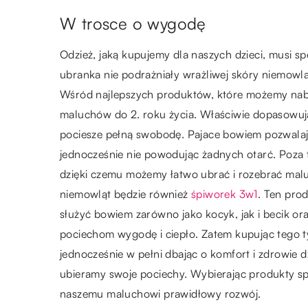
W trosce o wygodę
Odzież, jaką kupujemy dla naszych dzieci, musi 
ubranka nie podrażniały wrażliwej skóry niemowla
Wśród najlepszych produktów, które możemy nabyć
maluchów do 2. roku życia. Właściwie dopasowuj
pociesze pełną swobodę. Pajace bowiem pozwalaj
jednocześnie nie powodując żadnych otarć. Poza
dzięki czemu możemy łatwo ubrać i rozebrać mal
niemowląt będzie również
śpiworek 3w1
. Ten pro
służyć bowiem zarówno jako kocyk, jak i becik or
pociechom wygodę i ciepło. Zatem kupując tego 
jednocześnie w pełni dbając o komfort i zdrowie d
ubieramy swoje pociechy. Wybierając produkty s
naszemu maluchowi prawidłowy rozwój.