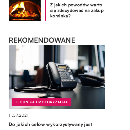
Z jakich powodów warto
się zdecydować na zakup
kominka?
REKOMENDOWANE
TECHNIKA I MOTORYZACJA
SPOSÓB ŻYCIA I STYL
TECHNIKA I MOTORYZACJA
OGRÓD I DOM
09.11.2022
18.02.2022
11.07.2021
15.10.2019
Doładowanie klimatyzacji samochodowej
Jak można zaprojektować własną
Do jakich celów wykorzystywany jest