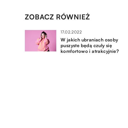
ZOBACZ RÓWNIEŻ
17.02.2022
W jakich ubraniach osoby
puszyste będą czuły się
komfortowo i atrakcyjnie?
26.11.2022
Czym się kierować przy wybo
sukienki komunijnej dla nasze
dziecka?
17.04.2020
Zegarek dla eleganckiego
mężczyzny