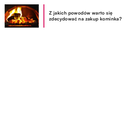
Z jakich powodów warto się
zdecydować na zakup kominka?
REKOMENDOWANE
BIZNES I FINANSE
OGRÓD I DOM
BEZ KATEGORII
06.12.2018