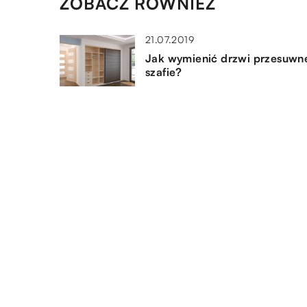
ZOBACZ RÓWNIEŻ
21.07.2019
Jak wymienić drzwi przesuwn
szafie?
09.03.2019
Klasyczne czy nowoczesne –
które lampy wstawić do salon
11.08.2021
Czego najlepiej używać do my
okien i luster w domu?
DODAJ KOMENTARZ