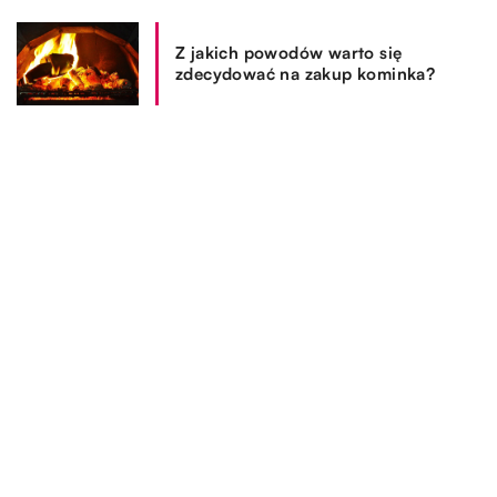
Z jakich powodów warto się
zdecydować na zakup kominka?
REKOMENDOWANE
WYPOCZYNEK I HOBBY
BIZNES I FINANSE
TECHNOLOGIE & IT