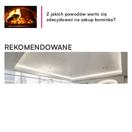
Z jakich powodów warto się
zdecydować na zakup kominka?
REKOMENDOWANE
WYPOCZYNEK I HOBBY
OGRÓD I DOM
SPOSÓB ŻYCIA I STYL
02.09.2020