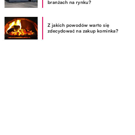
branżach na rynku?
Z jakich powodów warto się
zdecydować na zakup kominka?
REKOMENDOWANE
SPOSÓB ŻYCIA I STYL
28.07.2020
Jaka sukienkę wybrać na wesele?
To pytanie to jedna z pierwszych myśli wielu kobiet tuż po