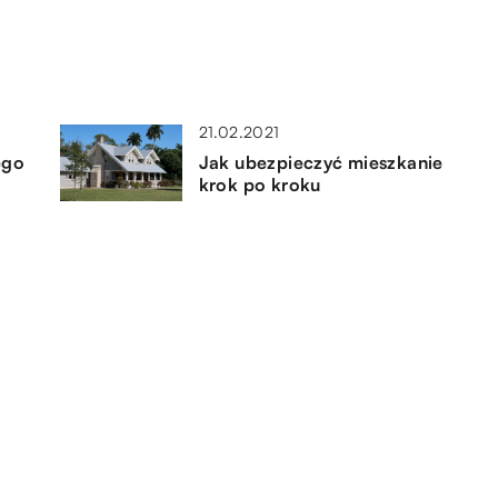
21.02.2021
ego
Jak ubezpieczyć mieszkanie
krok po kroku
07.06.2019
z
Czym ozdobić mieszkanie?
19.08.2020
Proste sposoby na ozdobienie
domu