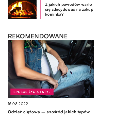
Z jakich powodów warto
się zdecydować na zakup
kominka?
REKOMENDOWANE
SPOSÓB ŻYCIA I STYL
WYPOCZYNEK I HOBBY
OGRÓD I DOM
OGRÓD I DOM
15.08.2022
14.05.2022
15.10.2019
03.01.2022
Odzież ciążowa – spośród jakich typów
Jakiego typu atrakcje mogą czekać na