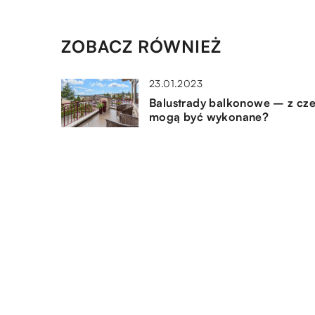
ZOBACZ RÓWNIEŻ
23.01.2023
Balustrady balkonowe – z cz
mogą być wykonane?
11.01.2023
Gdzie możesz dodać naklejki 
napisami na ścianę?
12.11.2018
Jak wybrać dobry dywan